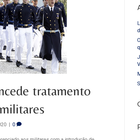
L
d
O
q
J
V
M
S
oncede tratamento
militares
020
|
0
renciado aos militares com a introdução de